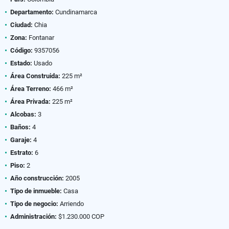
Departamento:
Cundinamarca
Ciudad:
Chia
Zona:
Fontanar
Código:
9357056
Estado:
Usado
Área Construida:
225 m²
Área Terreno:
466 m²
Área Privada:
225 m²
Alcobas:
3
Baños:
4
Garaje:
4
Estrato:
6
Piso:
2
Año construcción:
2005
Tipo de inmueble:
Casa
Tipo de negocio:
Arriendo
Administración:
$1.230.000 COP