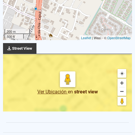
200 m
500 ft
Leaflet
| Wasi - ©
OpenStreetMap
Street View
Ver Ubicación
en
street view