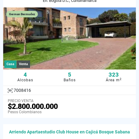
En: Bogotá D.C., Cundinamarca
German Bermudez
Casa
Venta
4
5
323
2
Alcobas
Baños
Área m
7008416
PRECIO VENTA
$2.800.000.000
Pesos Colombianos
Arriendo Apartaestudio Club House en Cajicá Bosque Sabana