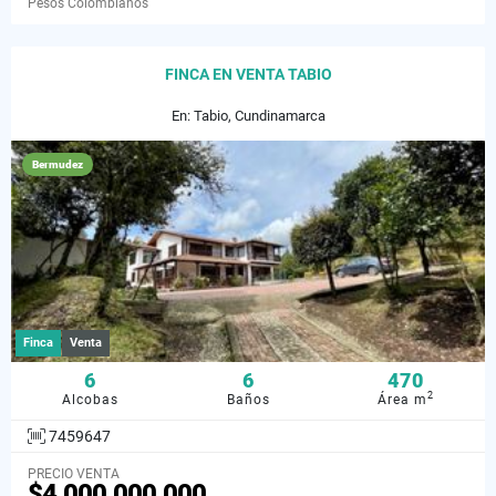
Pesos Colombianos
FINCA EN VENTA TABIO
En: Tabio, Cundinamarca
Bermudez
Finca
Venta
6
6
470
2
Alcobas
Baños
Área m
7459647
PRECIO VENTA
$4.000.000.000