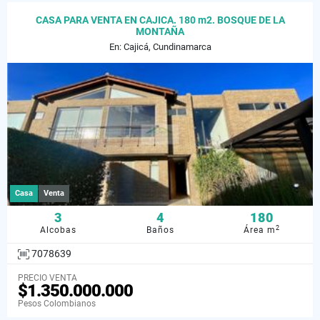
CASA PARA VENTA EN CAJICA. 180 m2. BOSQUE DE LA
MONTAÑA
En: Cajicá, Cundinamarca
Casa
Venta
3
4
180
2
Alcobas
Baños
Área m
7078639
PRECIO VENTA
$1.350.000.000
Pesos Colombianos