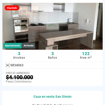
Alquilado
Apartamento
Arriendo
3
3
122
2
Alcobas
Baños
Área m
9834063
PRECIO ARRIENDO
$4.100.000
Pesos Colombianos
Casa en venta San Simón