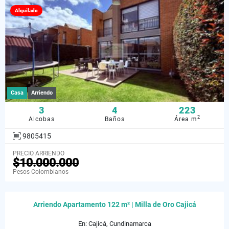
Alquilado
Casa
Arriendo
3
4
223
2
Alcobas
Baños
Área m
9805415
PRECIO ARRIENDO
$10.000.000
Pesos Colombianos
Arriendo Apartamento 122 m² | Milla de Oro Cajicá
En: Cajicá, Cundinamarca