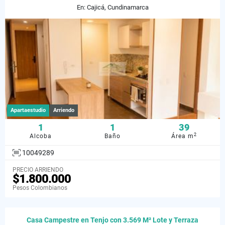
En: Cajicá, Cundinamarca
Apartaestudio
Arriendo
1
1
39
2
Alcoba
Baño
Área m
10049289
PRECIO ARRIENDO
$1.800.000
Pesos Colombianos
Casa Campestre en Tenjo con 3.569 M² Lote y Terraza