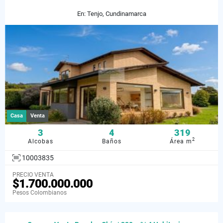
En: Tenjo, Cundinamarca
Casa
Venta
3
4
319
2
Alcobas
Baños
Área m
10003835
PRECIO VENTA
$1.700.000.000
Pesos Colombianos