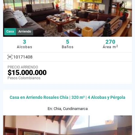
Casa
Arriendo
3
5
270
2
Alcobas
Baños
Área m
10171408
PRECIO ARRIENDO
$15.000.000
Pesos Colombianos
Casa en Arriendo Rosales Chía | 320 m² | 4 Alcobas y Pérgola
En: Chia, Cundinamarca