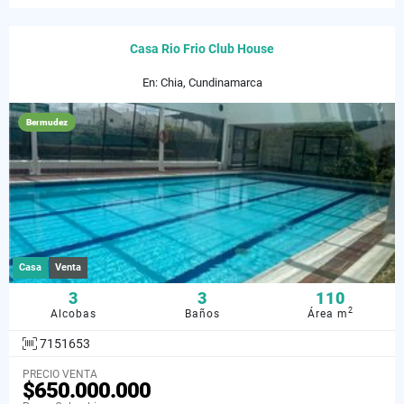
Casa Rio Frio Club House
En: Chia, Cundinamarca
Bermudez
Casa
Venta
3
3
110
2
Alcobas
Baños
Área m
7151653
PRECIO VENTA
$650.000.000