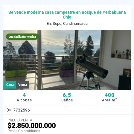
Se vende moderna casa campestre en Bosque de Yerbabuena
Chia
En: Sopo, Cundinamarca
Luz Stella Bermudez
Casa
Venta
4
6.5
400
2
Alcobas
Baños
Área m
7732596
PRECIO VENTA
$2.850.000.000
Pesos Colombianos