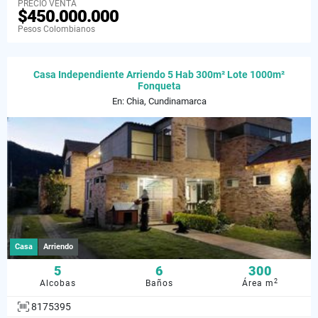
PRECIO VENTA
$450.000.000
Pesos Colombianos
Casa Independiente Arriendo 5 Hab 300m² Lote 1000m²
Fonqueta
En: Chia, Cundinamarca
Casa
Arriendo
5
6
300
2
Alcobas
Baños
Área m
8175395