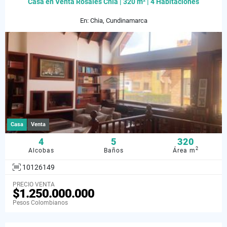
Casa en Venta Rosales Chía | 320 m² | 4 Habitaciones
En: Chia, Cundinamarca
Casa
Venta
4
5
320
2
Alcobas
Baños
Área m
10126149
PRECIO VENTA
$1.250.000.000
Pesos Colombianos