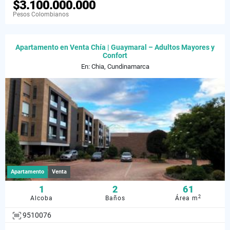
$3.100.000.000
Pesos Colombianos
Apartamento en Venta Chía | Guaymaral – Adultos Mayores y
Confort
En: Chia, Cundinamarca
Apartamento
Venta
1
2
61
2
Alcoba
Baños
Área m
9510076