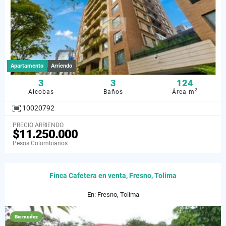
Apartamento
Arriendo
3
3
124
2
Alcobas
Baños
Área m
10020792
PRECIO ARRIENDO
$11.250.000
Pesos Colombianos
Finca Cafetera en venta, Fresno, Tolima
En: Fresno, Tolima
Bermudez