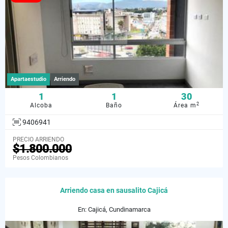
Apartaestudio
Arriendo
1
1
30
2
Alcoba
Baño
Área m
9406941
PRECIO ARRIENDO
$1.800.000
Pesos Colombianos
Arriendo casa en sausalito Cajicá
En: Cajicá, Cundinamarca