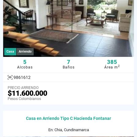
Casa
Arriendo
5
7
385
2
Alcobas
Baños
Área m
9861612
PRECIO ARRIENDO
$11.600.000
Pesos Colombianos
Casa en Arriendo Tipo C Hacienda Fontanar
En: Chia, Cundinamarca