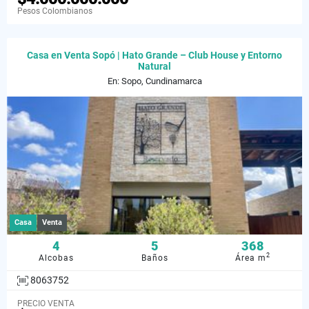
Pesos Colombianos
Casa en Venta Sopó | Hato Grande – Club House y Entorno
Natural
En: Sopo, Cundinamarca
Casa
Venta
4
5
368
2
Alcobas
Baños
Área m
8063752
PRECIO VENTA