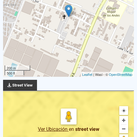
200 m
500 ft
Leaflet
| Wasi - ©
OpenStreetMap
Street View
Ver Ubicación
en
street view