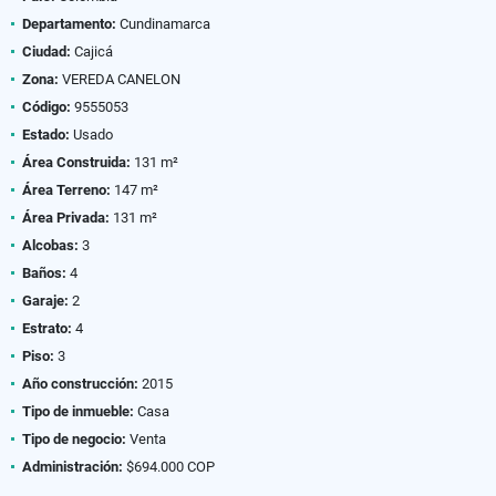
Departamento:
Cundinamarca
Ciudad:
Cajicá
Zona:
VEREDA CANELON
Código:
9555053
Estado:
Usado
Área Construida:
131 m²
Área Terreno:
147 m²
Área Privada:
131 m²
Alcobas:
3
Baños:
4
Garaje:
2
Estrato:
4
Piso:
3
Año construcción:
2015
Tipo de inmueble:
Casa
Tipo de negocio:
Venta
Administración:
$694.000 COP