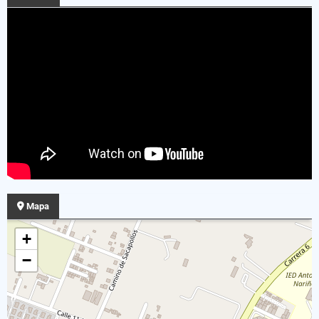
Mapa
+
−