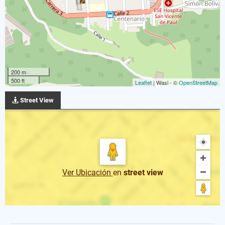
200 m
500 ft
Leaflet
| Wasi - ©
OpenStreetMap
Street View
Ver Ubicación
en
street view