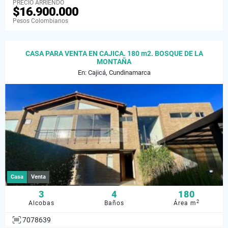
PRECIO ARRIENDO
$16.900.000
Pesos Colombianos
CASA PARA VENTA EN CAJICA. 180 m2. BOSQUE DE LA
MONTAÑA
En: Cajicá, Cundinamarca
Casa
Venta
3
4
180
2
Alcobas
Baños
Área m
7078639