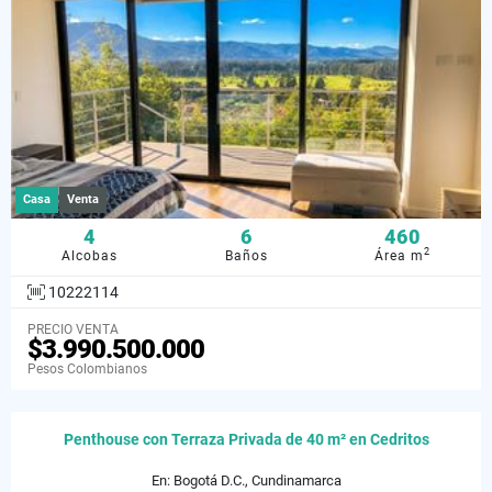
Casa
Venta
4
6
460
2
Alcobas
Baños
Área m
10222114
PRECIO VENTA
$3.990.500.000
Pesos Colombianos
Penthouse con Terraza Privada de 40 m² en Cedritos
En: Bogotá D.C., Cundinamarca