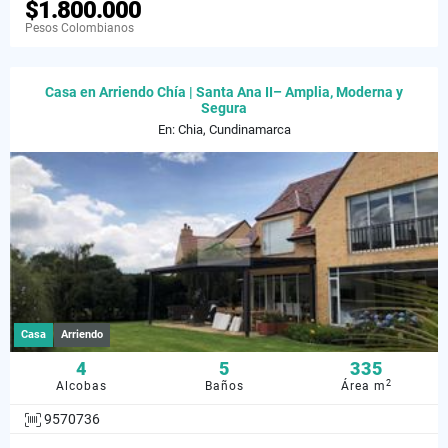
$1.800.000
Pesos Colombianos
Casa en Arriendo Chía | Santa Ana II– Amplia, Moderna y
Segura
En: Chia, Cundinamarca
Casa
Arriendo
4
5
335
2
Alcobas
Baños
Área m
9570736