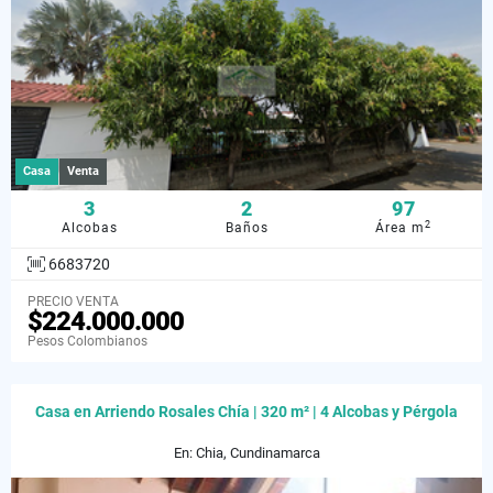
Casa
Venta
3
2
97
2
Alcobas
Baños
Área m
6683720
PRECIO VENTA
$224.000.000
Pesos Colombianos
Casa en Arriendo Rosales Chía | 320 m² | 4 Alcobas y Pérgola
En: Chia, Cundinamarca