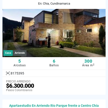
En: Chia, Cundinamarca
Casa
Arriendo
5
6
300
2
Alcobas
Baños
Área m
8175395
PRECIO ARRIENDO
$6.300.000
Pesos Colombianos
Apartaestudio En Arriendo Rio Parque frente a Centro Chía