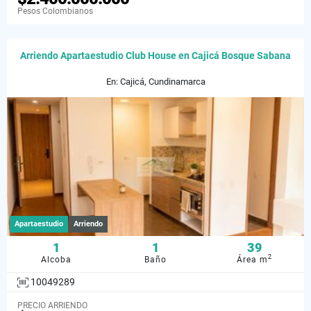
Pesos Colombianos
Arriendo Apartaestudio Club House en Cajicá Bosque Sabana
En: Cajicá, Cundinamarca
Apartaestudio
Arriendo
1
1
39
2
Alcoba
Baño
Área m
10049289
PRECIO ARRIENDO