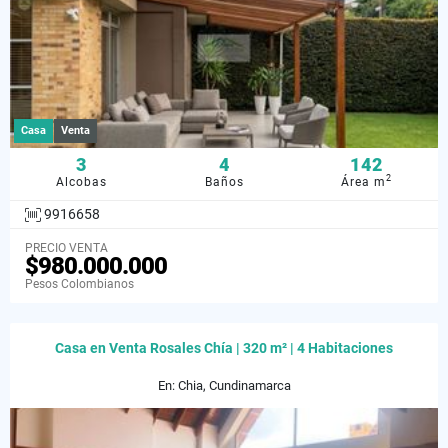
Casa
Venta
3
4
142
2
Alcobas
Baños
Área m
9916658
PRECIO VENTA
$980.000.000
Pesos Colombianos
Casa en Venta Rosales Chía | 320 m² | 4 Habitaciones
En: Chia, Cundinamarca