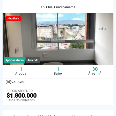
En: Chia, Cundinamarca
Alquilado
Apartaestudio
Arriendo
1
1
30
2
Alcoba
Baño
Área m
9406941
PRECIO ARRIENDO
$1.800.000
Pesos Colombianos