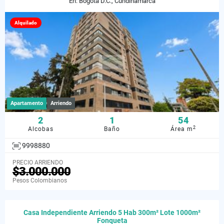
En: Bogotá D.C., Cundinamarca
Alquilado
Apartamento
Arriendo
2
1
54
2
Alcobas
Baño
Área m
9998880
PRECIO ARRIENDO
$3.000.000
Pesos Colombianos
Casa Independiente Arriendo 5 Hab 300m² Lote 1000m²
Fonqueta