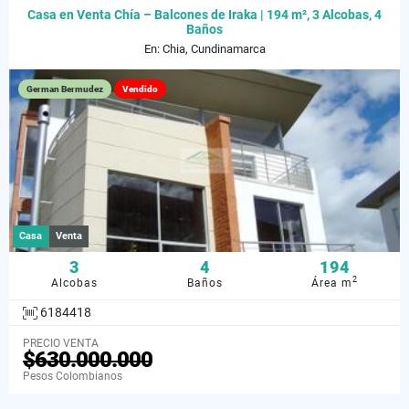
Casa en Venta Chía – Balcones de Iraka | 194 m², 3 Alcobas, 4
Baños
En: Chia, Cundinamarca
German Bermudez
Vendido
Casa
Venta
3
4
194
2
Alcobas
Baños
Área m
6184418
PRECIO VENTA
$630.000.000
Pesos Colombianos