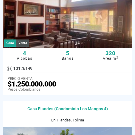
Casa
Venta
4
5
320
2
Alcobas
Baños
Área m
10126149
PRECIO VENTA
$1.250.000.000
Pesos Colombianos
Casa Flandes (Condominio Los Mangos 4)
En: Flandes, Tolima