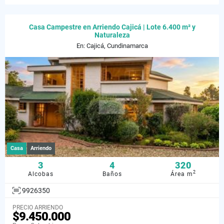
Casa Campestre en Arriendo Cajicá | Lote 6.400 m² y
Naturaleza
En: Cajicá, Cundinamarca
Casa
Arriendo
3
4
320
2
Alcobas
Baños
Área m
9926350
PRECIO ARRIENDO
$9.450.000