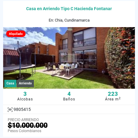
Casa en Arriendo Tipo C Hacienda Fontanar
En: Chia, Cundinamarca
Alquilado
Casa
Arriendo
3
4
223
2
Alcobas
Baños
Área m
9805415
PRECIO ARRIENDO
$10.000.000
Pesos Colombianos