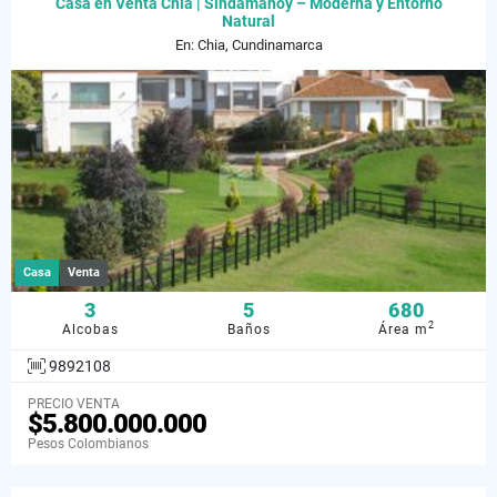
Casa en Venta Chía | Sindamanoy – Moderna y Entorno
Natural
En: Chia, Cundinamarca
Casa
Venta
3
5
680
2
Alcobas
Baños
Área m
9892108
PRECIO VENTA
$5.800.000.000
Pesos Colombianos