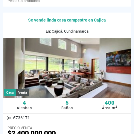
Pesos Colombianos
Se vende linda casa campestre en Cajica
En: Cajicá, Cundinamarca
Casa
Venta
4
5
400
2
Alcobas
Baños
Área m
6736171
PRECIO VENTA
$2.400.000.000