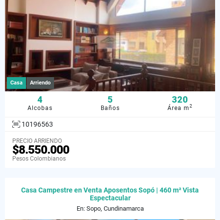
Casa
Arriendo
4
5
320
2
Alcobas
Baños
Área m
10196563
PRECIO ARRIENDO
$8.550.000
Pesos Colombianos
Casa Campestre en Venta Aposentos Sopó | 460 m² Vista
Espectacular
En: Sopo, Cundinamarca