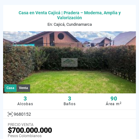
Casa en Venta Cajicá | Pradera – Moderna, Amplia y
Valorización
En: Cajicá, Cundinamarca
Casa
Venta
3
3
90
2
Alcobas
Baños
Área m
9680152
PRECIO VENTA
$700.000.000
Pesos Colombianos