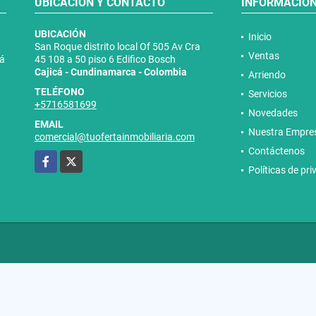
UBICACIÓN Y CONTACTO
INFORMACIÓ
UBICACIÓN
Inicio
San Roque distrito local Of 505 Av Cra
Ventas
tá
45 108 a 50 piso 6 Edifico Bosch
Cajicá - Cundinamarca - Colombia
Arriendo
TELÉFONO
Servicios
+5716581699
Novedades
EMAIL
Nuestra Empre
comercial@tuofertainmobiliaria.com
Contáctenos
Facebook
X
Políticas de pr