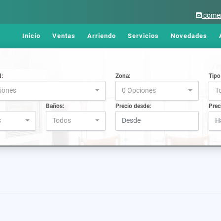
comer
Inicio
Ventas
Arriendo
Servicios
Novedades
d:
Zona:
Tipo
iones
0 Opciones
T
Baños:
Precio desde:
Prec
s
Todos