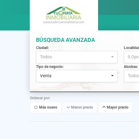
BÚSQUEDA AVANZADA
Ciudad:
Localida
Todos
0 Opc
Tipo de negocio:
Alcobas:
Venta
Todo
Ordenar por:
Más nuevo
Menor precio
Mayor precio