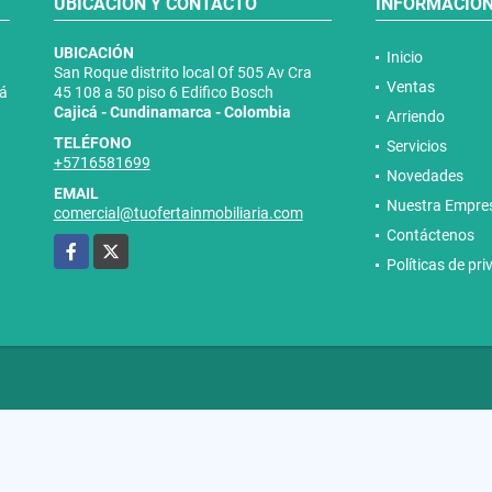
UBICACIÓN Y CONTACTO
INFORMACIÓ
UBICACIÓN
Inicio
San Roque distrito local Of 505 Av Cra
Ventas
tá
45 108 a 50 piso 6 Edifico Bosch
Cajicá - Cundinamarca - Colombia
Arriendo
TELÉFONO
Servicios
+5716581699
Novedades
EMAIL
Nuestra Empre
comercial@tuofertainmobiliaria.com
Contáctenos
Facebook
X
Políticas de pr