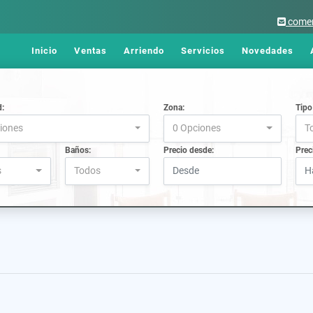
comer
Inicio
Ventas
Arriendo
Servicios
Novedades
d:
Zona:
Tipo
iones
0 Opciones
T
Baños:
Precio desde:
Prec
s
Todos