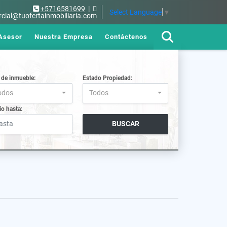
+5716581699
|
Select Language
▼
cial@tuofertainmobiliaria.com
Asesor
Nuestra Empresa
Contáctenos
 de inmueble:
Estado Propiedad:
odos
Todos
io hasta:
BUSCAR