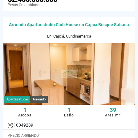
Pesos Colombianos
Arriendo Apartaestudio Club House en Cajicá Bosque Sabana
En: Cajicá, Cundinamarca
Apartaestudio
Arriendo
1
1
39
2
Alcoba
Baño
Área m
10049289
PRECIO ARRIENDO