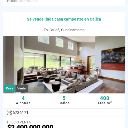
Pesos Colombianos
Se vende linda casa campestre en Cajica
En: Cajicá, Cundinamarca
Casa
Venta
4
5
400
2
Alcobas
Baños
Área m
6736171
PRECIO VENTA
$2.400.000.000