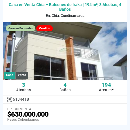
Casa en Venta Chía – Balcones de Iraka | 194 m², 3 Alcobas, 4
Baños
En: Chia, Cundinamarca
German Bermudez
Vendido
Casa
Venta
3
4
194
2
Alcobas
Baños
Área m
6184418
PRECIO VENTA
$630.000.000
Pesos Colombianos