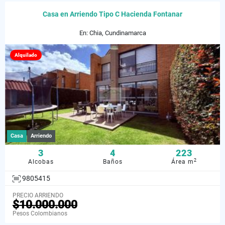
Casa en Arriendo Tipo C Hacienda Fontanar
En: Chia, Cundinamarca
Alquilado
Casa
Arriendo
3
4
223
2
Alcobas
Baños
Área m
9805415
PRECIO ARRIENDO
$10.000.000
Pesos Colombianos