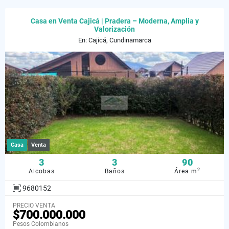
Casa en Venta Cajicá | Pradera – Moderna, Amplia y
Valorización
En: Cajicá, Cundinamarca
Casa
Venta
3
3
90
2
Alcobas
Baños
Área m
9680152
PRECIO VENTA
$700.000.000
Pesos Colombianos