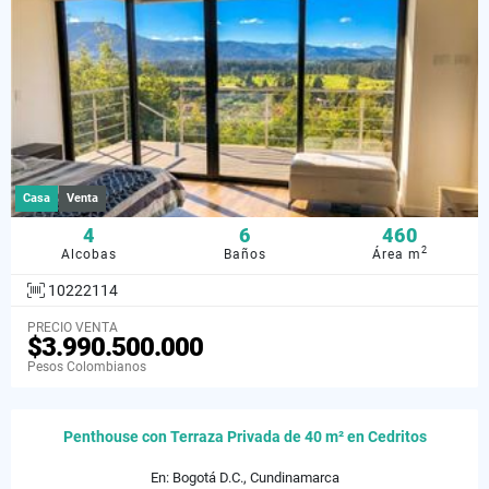
Casa
Venta
4
6
460
2
Alcobas
Baños
Área m
10222114
PRECIO VENTA
$3.990.500.000
Pesos Colombianos
Penthouse con Terraza Privada de 40 m² en Cedritos
En: Bogotá D.C., Cundinamarca