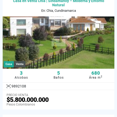
Casa en Venta Chía | Sindamanoy – Moderna y Entorno
Natural
En: Chia, Cundinamarca
Casa
Venta
3
5
680
2
Alcobas
Baños
Área m
9892108
PRECIO VENTA
$5.800.000.000
Pesos Colombianos