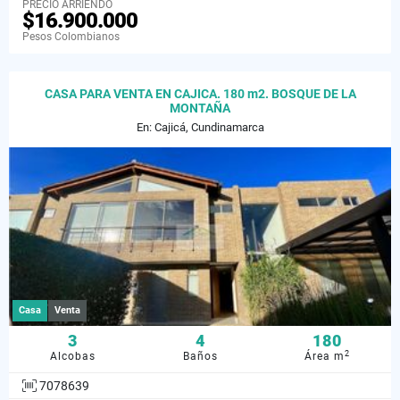
PRECIO ARRIENDO
$16.900.000
Pesos Colombianos
CASA PARA VENTA EN CAJICA. 180 m2. BOSQUE DE LA
MONTAÑA
En: Cajicá, Cundinamarca
Casa
Venta
3
4
180
2
Alcobas
Baños
Área m
7078639