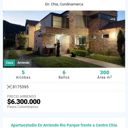
En: Chia, Cundinamarca
Casa
Arriendo
5
6
300
2
Alcobas
Baños
Área m
8175395
PRECIO ARRIENDO
$6.300.000
Pesos Colombianos
Apartaestudio En Arriendo Rio Parque frente a Centro Chía