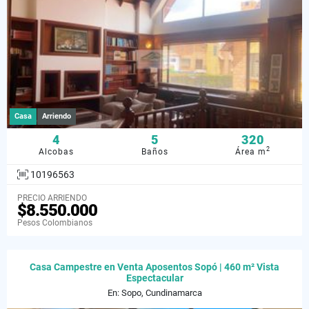
Casa
Arriendo
4
5
320
2
Alcobas
Baños
Área m
10196563
PRECIO ARRIENDO
$8.550.000
Pesos Colombianos
Casa Campestre en Venta Aposentos Sopó | 460 m² Vista
Espectacular
En: Sopo, Cundinamarca