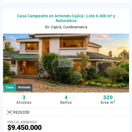
Casa Campestre en Arriendo Cajicá | Lote 6.400 m² y
Naturaleza
En: Cajicá, Cundinamarca
Casa
Arriendo
3
4
320
2
Alcobas
Baños
Área m
9926350
PRECIO ARRIENDO
$9.450.000