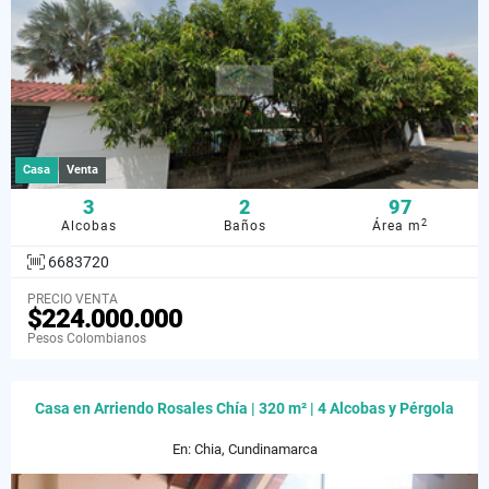
Casa
Venta
3
2
97
2
Alcobas
Baños
Área m
6683720
PRECIO VENTA
$224.000.000
Pesos Colombianos
Casa en Arriendo Rosales Chía | 320 m² | 4 Alcobas y Pérgola
En: Chia, Cundinamarca