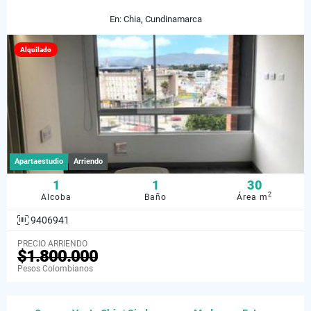
En: Chia, Cundinamarca
Alquilado
Apartaestudio
Arriendo
1
1
30
2
Alcoba
Baño
Área m
9406941
PRECIO ARRIENDO
$1.800.000
Pesos Colombianos