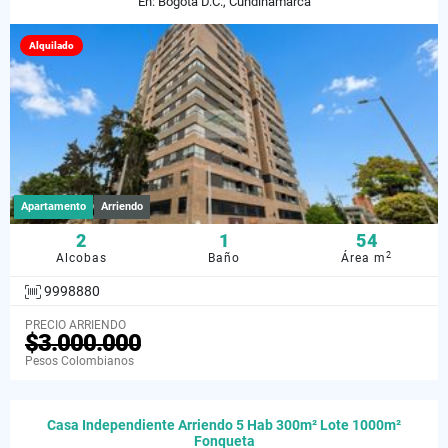
En: Bogotá D.C., Cundinamarca
Alquilado
Apartamento
Arriendo
2
1
54
2
Alcobas
Baño
Área m
9998880
PRECIO ARRIENDO
$3.000.000
Pesos Colombianos
Casa Independiente Arriendo 5 Hab 300m² Lote 1000m²
Fonqueta