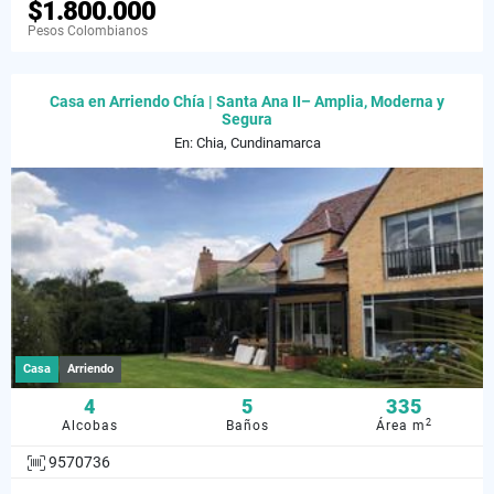
$1.800.000
Pesos Colombianos
Casa en Arriendo Chía | Santa Ana II– Amplia, Moderna y
Segura
En: Chia, Cundinamarca
Casa
Arriendo
4
5
335
2
Alcobas
Baños
Área m
9570736