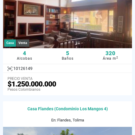
Casa
Venta
4
5
320
2
Alcobas
Baños
Área m
10126149
PRECIO VENTA
$1.250.000.000
Pesos Colombianos
Casa Flandes (Condominio Los Mangos 4)
En: Flandes, Tolima