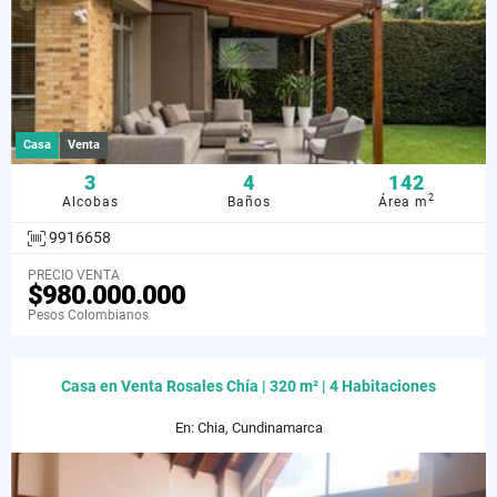
Casa
Venta
3
4
142
2
Alcobas
Baños
Área m
9916658
PRECIO VENTA
$980.000.000
Pesos Colombianos
Casa en Venta Rosales Chía | 320 m² | 4 Habitaciones
En: Chia, Cundinamarca