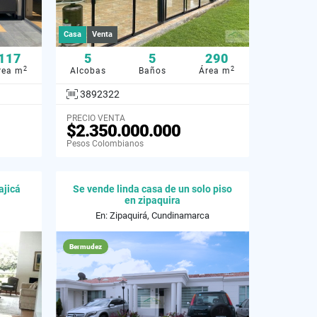
Casa
Venta
117
5
5
290
2
2
rea m
Alcobas
Baños
Área m
3892322
PRECIO VENTA
$2.350.000.000
Pesos Colombianos
ajicá
Se vende linda casa de un solo piso
en zipaquira
En: Zipaquirá, Cundinamarca
Bermudez