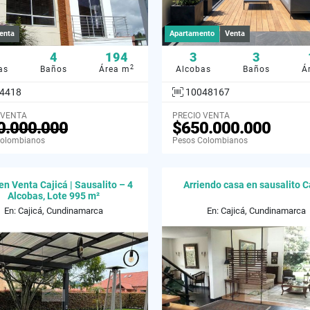
enta
Apartamento
Venta
4
194
3
3
2
as
Baños
Área m
Alcobas
Baños
Á
4418
10048167
 VENTA
PRECIO VENTA
0.000.000
$650.000.000
Colombianos
Pesos Colombianos
en Venta Cajicá | Sausalito – 4
Arriendo casa en sausalito C
Alcobas, Lote 995 m²
En: Cajicá, Cundinamarca
En: Cajicá, Cundinamarca