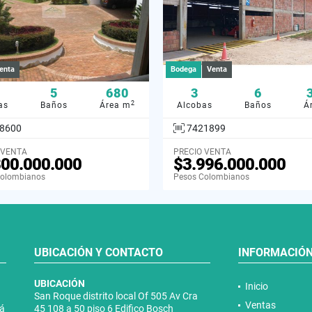
enta
Bodega
Venta
5
680
3
6
2
as
Baños
Área m
Alcobas
Baños
Á
8600
7421899
 VENTA
PRECIO VENTA
800.000.000
$3.996.000.000
Colombianos
Pesos Colombianos
UBICACIÓN Y CONTACTO
INFORMACIÓ
UBICACIÓN
Inicio
San Roque distrito local Of 505 Av Cra
Ventas
tá
45 108 a 50 piso 6 Edifico Bosch