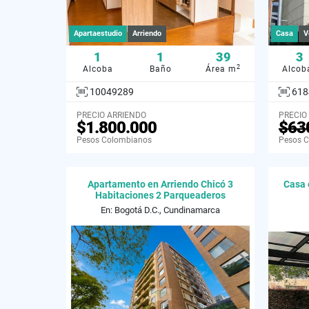
Apartaestudio
Arriendo
Casa
V
1
1
39
3
2
Alcoba
Baño
Área m
Alcob
10049289
618
PRECIO ARRIENDO
PRECIO
$1.800.000
$63
Pesos Colombianos
Pesos 
Apartamento en Arriendo Chicó 3
Casa 
Habitaciones 2 Parqueaderos
En: Bogotá D.C., Cundinamarca