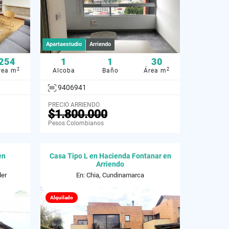
Apartaestudio
Arriendo
254
1
1
30
2
2
rea m
Alcoba
Baño
Área m
9406941
PRECIO ARRIENDO
$1.800.000
Pesos Colombianos
en
Casa Tipo L en Hacienda Fontanar en
Arriendo
der
En: Chia, Cundinamarca
Alquilado