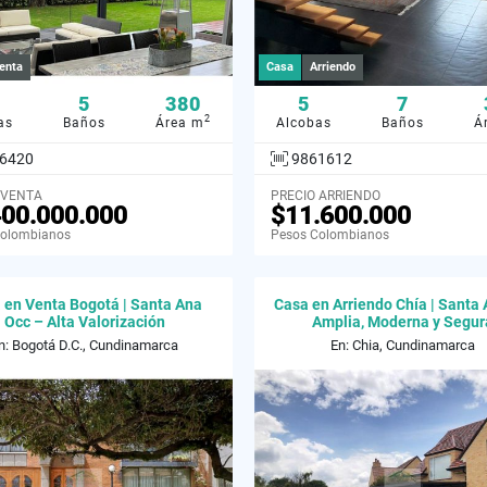
enta
Casa
Arriendo
5
380
5
7
2
as
Baños
Área m
Alcobas
Baños
Á
6420
9861612
 VENTA
PRECIO ARRIENDO
400.000.000
$11.600.000
Colombianos
Pesos Colombianos
 en Venta Bogotá | Santa Ana
Casa en Arriendo Chía | Santa 
Occ – Alta Valorización
Amplia, Moderna y Segur
n: Bogotá D.C., Cundinamarca
En: Chia, Cundinamarca