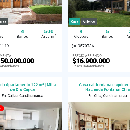
enta
Casa
Arriendo
4
500
4
5
2
as
Baños
Área m
Alcobas
Baños
Á
1119
9570736
 VENTA
PRECIO ARRIENDO
950.000.000
$16.900.000
Colombianos
Pesos Colombianos
ndo Apartamento 122 m² | Milla
Casa californiana esquiner
de Oro Cajicá
Hacienda Fontanar Chia
En: Cajicá, Cundinamarca
En: Chia, Cundinamarca
o