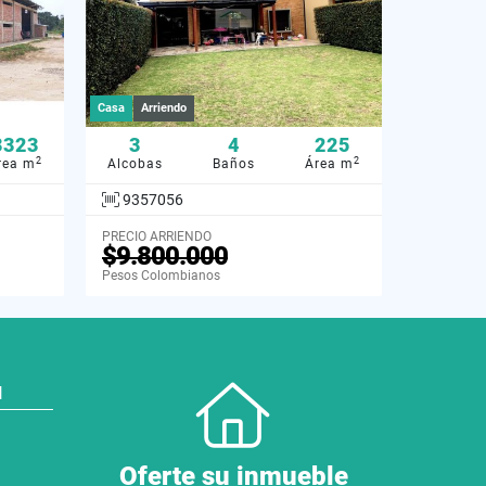
Casa
Arriendo
3323
3
4
225
2
2
rea m
Alcobas
Baños
Área m
9357056
PRECIO ARRIENDO
$9.800.000
Pesos Colombianos
N
Oferte su inmueble