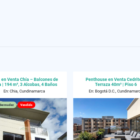
 en Venta Chía – Balcones de
Penthouse en Venta Cedrito
a | 194 m², 3 Alcobas, 4 Baños
Terraza 40m² | Piso 6
En: Chia, Cundinamarca
En: Bogotá D.C., Cundinamar
Bermudez
Vendido