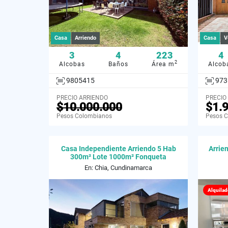
Casa
Arriendo
Casa
V
3
4
223
4
2
Alcobas
Baños
Área m
Alcob
9805415
973
PRECIO ARRIENDO
PRECIO
$10.000.000
$1.
Pesos Colombianos
Pesos 
Casa Independiente Arriendo 5 Hab
Arrie
300m² Lote 1000m² Fonqueta
En: Chia, Cundinamarca
Alquilad