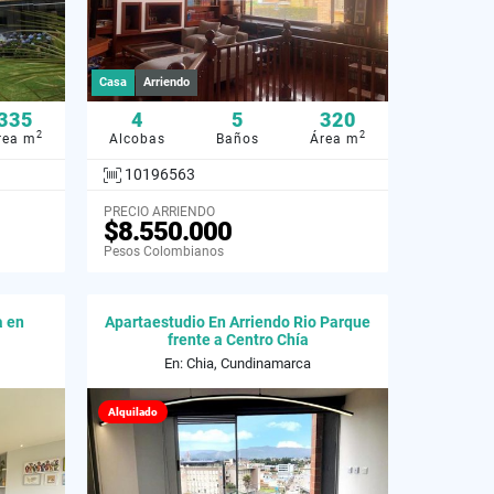
Casa
Arriendo
335
4
5
320
2
2
rea m
Alcobas
Baños
Área m
10196563
PRECIO ARRIENDO
$8.550.000
Pesos Colombianos
a en
Apartaestudio En Arriendo Rio Parque
frente a Centro Chía
En: Chia, Cundinamarca
Alquilado