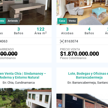
nto
Arriendo
Casa
Venta
3
122
3
4
2
as
Baños
Área m
Alcobas
Baños
Á
4063
8163074
 ARRIENDO
PRECIO VENTA
100.000
$1.870.000.000
Colombianos
Pesos Colombianos
en Venta Chía | Sindamanoy –
Lote, Bodegas y Oficinas 
oderna y Entorno Natural
Barrancabermeja
En: Chia, Cundinamarca
En: Barrancabermeja, Santan