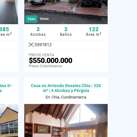
Casa
Venta
385
3
3
122
2
2
rea m
Alcobas
Baños
Área m
5597812
PRECIO VENTA
$550.000.000
Pesos Colombianos
Ana II–
Casa en Arriendo Rosales Chía | 320
a
m² | 4 Alcobas y Pérgola
En: Chia, Cundinamarca