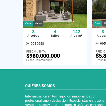
Casa
Venta
Casa
V
3
4
142
3
2
Alcobas
Baños
Área m
Alcob
9916658
995
PRECIO VENTA
PRECIO
$980.000.000
$5.
Pesos Colombianos
Pesos 
QUIÉNES SOMOS
Intermediación en tus negocios inmobiliarios con
profesionalismo y dedicación. Especialistas en tu zona.
Venta de casas y apartamentos en Chía, Cajicá y Bogo