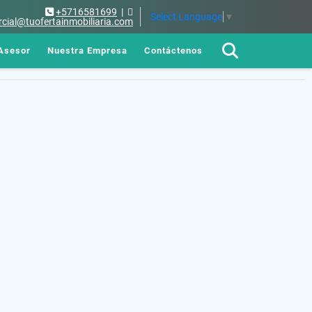
+5716581699
|
Select Language
▼
cial@tuofertainmobiliaria.com
Asesor
Nuestra Empresa
Contáctenos