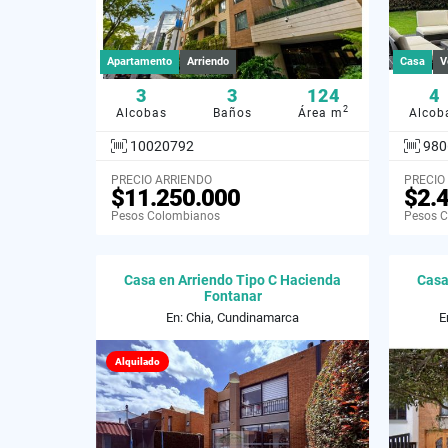
Apartamento
Arriendo
Casa
V
3
3
124
4
2
Alcobas
Baños
Área m
Alcob
10020792
980
PRECIO ARRIENDO
PRECIO
$11.250.000
$2.
Pesos Colombianos
Pesos 
Casa en Arriendo Tipo C Hacienda
Casa
Fontanar
En: Chia, Cundinamarca
E
Alquilado